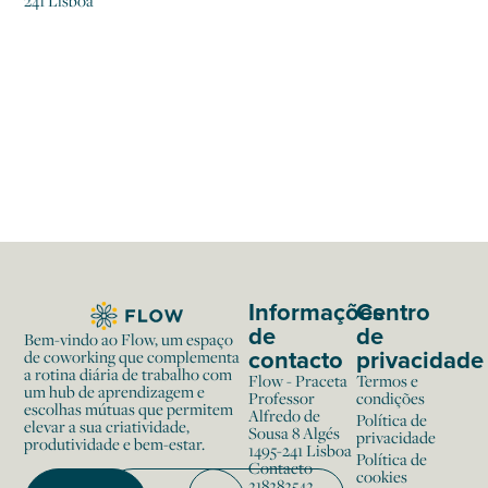
241 Lisboa
Informações
Centro
de
de
Bem-vindo ao Flow, um espaço
contacto
privacidade
de coworking que complementa
a rotina diária de trabalho com
Flow - Praceta
Termos e
um hub de aprendizagem e
Professor
condições
escolhas mútuas que permitem
Alfredo de
Política de
elevar a sua criatividade,
Sousa 8 Algés
privacidade
produtividade e bem-estar.
1495-241 Lisboa
Política de
Contacto
cookies
218282542