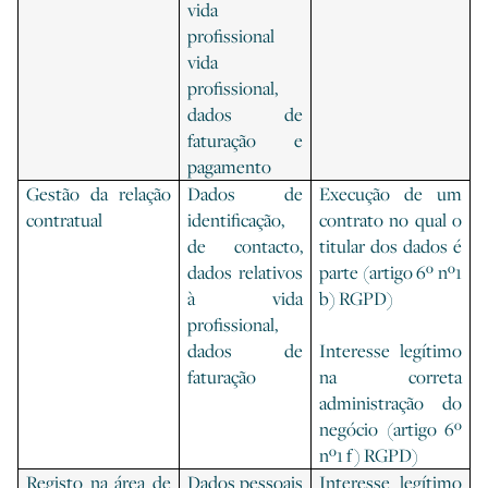
vida
profissional
vida
profissional,
dados de
faturação e
pagamento
Gestão da relação
Dados de
Execução de um
contratual
identificação,
contrato no qual o
de contacto,
titular dos dados é
dados relativos
parte (artigo 6º nº1
à vida
b) RGPD)
profissional,
dados de
Interesse legítimo
faturação
na correta
administração do
negócio (artigo 6º
nº1 f) RGPD)
Registo na área de
Dados pessoais
Interesse legítimo