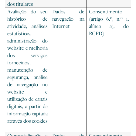
dos titulares
Avaliação do seu
Dados de
Consentimento
histórico de
navegação na
(artigo 6.º, n.º 1,
atividade, análises
Internet
alínea a), do
estatísticas,
RGPD)
administração do
website e melhoria
dos serviços
fornecidos,
manutenção de
segurança, análise
de navegação no
website e
utilização de canais
digitais, a partir da
informação captada
através dos cookies
Comercialização e
Dados de
Consentimento