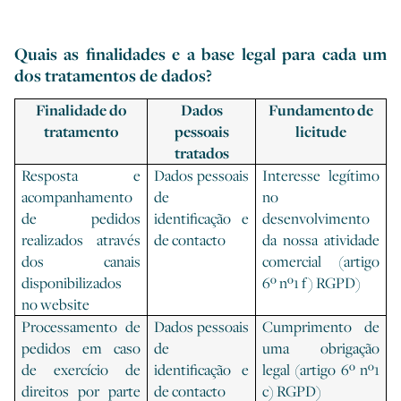
Quais as finalidades e a base legal para cada um
dos tratamentos de dados?
Finalidade do
Dados
Fundamento de
tratamento
pessoais
licitude
tratados
Resposta e
Dados pessoais
Interesse legítimo
acompanhamento
de
no
de pedidos
identificação e
desenvolvimento
realizados através
de contacto
da nossa atividade
dos canais
comercial (artigo
disponibilizados
6º nº1 f) RGPD)
no website
Processamento de
Dados pessoais
Cumprimento de
pedidos em caso
de
uma obrigação
de exercício de
identificação e
legal (artigo 6º nº1
direitos por parte
de contacto
c) RGPD)