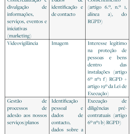
divulgação de
identificação e
(artigo 6.º, n.º 1,
informações,
de contacto
alínea a), do
serviços, eventos e
RGPD)
iniciativas
(marketing)
Videovigilância
Imagem
Interesse legítimo
na proteção de
pessoas e bens
dentro das
instalações (artigo
6º nº1 f) RGPD +
artigo 19º da Lei de
Execução)
Gestão de
Identificação
Execução de
processos de
pessoal e
diligências pré-
adesão aos nossos
dados de
contratuais (artigo
serviços/planos
contacto,
6º nº1 b) RGPD)
dados sobre a