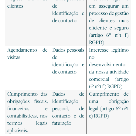
clientes
de
em assegurar um
identificação e
processo de gestão
de contacto
de clientes mais
eficiente e seguro
(artigo 6º nº1 f)
RGPD)
Agendamento de
Dados pessoais
Interesse legítimo
visitas
de
no
identificação e
desenvolvimento
de contacto
da nossa atividade
comercial (artigo
6º nº1 f) RGPD)
Cumprimento das
Dados de
Cumprimento de
obrigações fiscais,
identificação
uma obrigação
financeiras e
pessoal, de
legal (artigo 6º nº1
contabilísticas, nos
contacto e de
c) RGPD)
termos legais
faturação
aplicáveis.